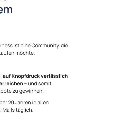
deinem 
iness ist eine Community, die 
r kaufen möchte.
, 
auf Knopfdruck verlässlich 
 erreichen
 – und somit 
ebote zu gewinnen.
er 20 Jahren in allen 
-Mails täglich.