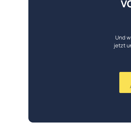
v
Und wi
jetzt u