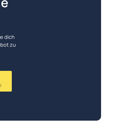
e 
e dich 
bot zu 
l