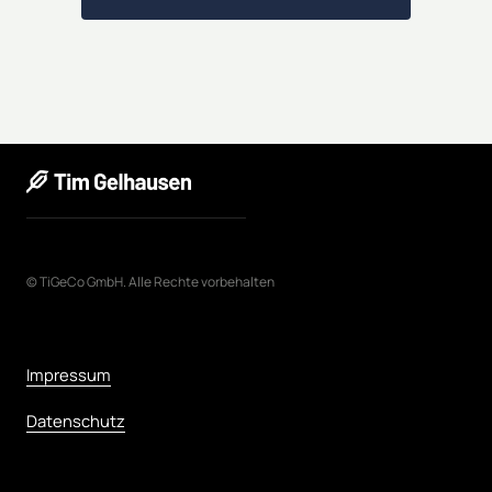
© 
TiGeCo 
GmbH. 
Alle 
Rechte 
vorbehalten
Impressum
Datenschutz