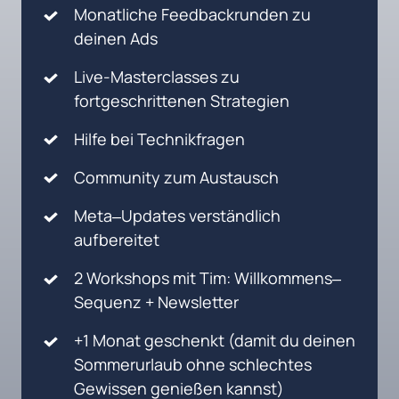
Monatliche 
Feedbackrunden 
zu 
deinen 
Ads
Live-Masterclasses zu 
fortgeschrittenen Strategien
Hilfe 
bei 
Technikfragen
Community 
zum 
Austausch
Meta‒
Updates 
verständlich 
aufbereitet
2 
Workshops 
mit 
Tim: 
Willkommens‒
Sequenz 
+ 
Newsletter
+1 
Monat 
geschenkt 
(damit 
du 
deinen 
Sommerurlaub 
ohne 
schlechtes 
Gewissen 
genießen 
kannst)