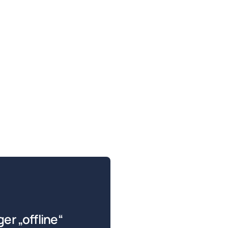
:
er „offline“ 