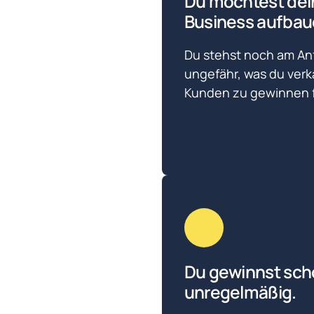
Du möchtest dei
Business aufbau
Du stehst noch am Anf
ungefähr, was du verk
Kunden zu gewinnen fü
Du gewinnst sch
unregelmäßig.