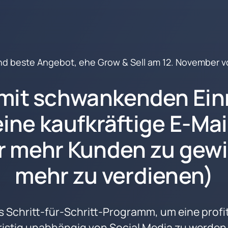
nd 
beste
 Angebot, ehe Grow & Sell am 12. November 
mit schwankenden Ein
ine kaufkräftige E-Mail-
r mehr Kunden zu gewi
mehr zu verdienen)
as Schritt-für-Schritt-Programm, um eine profit
istig unabhängig von Social Media zu werden 