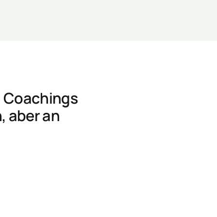
e, Coachings 
 aber an 