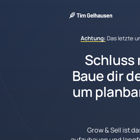
Achtung:
 Das 
letzte 
u
Schluss 
Baue dir de
um planba
Grow & Sell ist d
aufzubauen und langfr