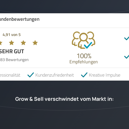
undenbewertungen
4,91 von 5
SEHR GUT
100%
583 Bewertungen
Empfehlungen
essionalität
Kundenzufriedenheit
Kreative Impulse
Grow & Sell verschwindet vom Markt in: