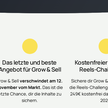
Das letzte und beste 
Kostenfreier
Angebot für Grow & Sell
Reels-Chal
row & Sell 
verschwindet am 12. 
Sichere dir Grow & 
ovember vom Markt.
 Das ist die 
die Reels-Challenge
etzte Chance, dir die Inhalte zu 
249€ kostenfrei daz
sichern.
202