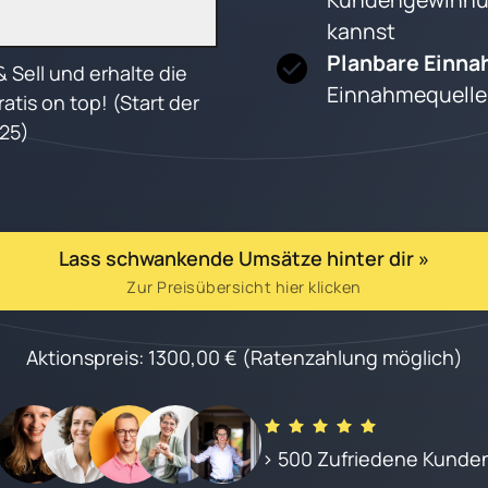
kannst
Planbare Einna
 Sell und erhalte die 
Einnahmequelle a
tis on top! (Start der 
25)
Lass schwankende Umsätze hinter dir »
Zur Preisübersicht hier klicken
Aktionspreis: 1300,00 € (Ratenzahlung möglich)
> 500 Zufriedene Kunde