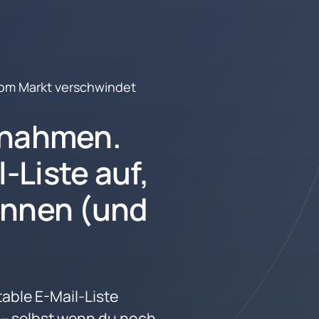
vom Markt verschwindet
nahmen. 
Liste auf, 
nnen (und 
able E-Mail-Liste 
– selbst wenn du noch 