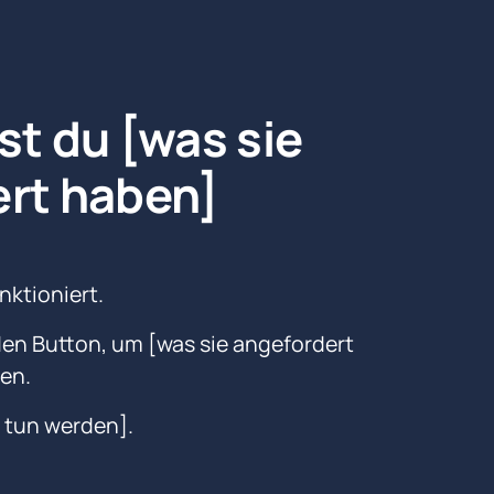
st du [was sie 
rt haben]
ktioniert. 
den Button, um [was sie angefordert 
en.
e tun werden].