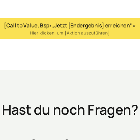
[Call to Value, Bsp: „Jetzt [Endergebnis] erreichen“ »
Hier klicken, um [Aktion auszuführen]
Hast du noch Fragen?