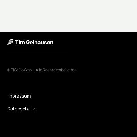
© 
TiGeCo 
GmbH. 
Alle 
Rechte 
vorbehalten
Impressum
Datenschutz