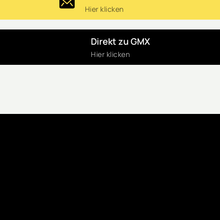
Hier klicken
Direkt zu GMX
Hier klicken
Made 
with 
❤ 
in 
Köln