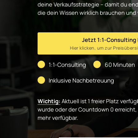
deine Verkaufsstrategie – damit du end
die dein Wissen wirklich brauchen un
Jetzt 1:1-Consulting
Hier klicken, um zur Preisüber
1:1-Consulting
60 Minuten
Inklusive Nachbetreuung
Wichtig:
Aktuell ist 1 freier Platz verf
wurde oder der Countdown 0 erreicht, i
mehr verfügbar.