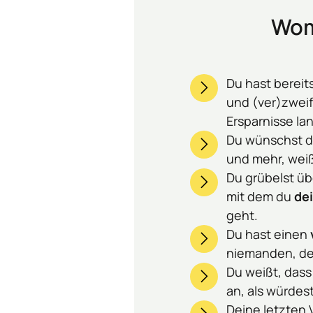
Womö
Du hast bereits
und (ver)zweif
Ersparnisse l
Du wünschst di
und mehr, weiß
Du grübelst üb
mit dem du 
de
geht.
Du hast einen 
niemanden, der
Du weißt, dass
an, als würdes
Deine letzten