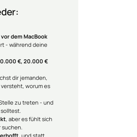
eder:
n vor dem MacBook
t - während deine 
0.000 €, 20.000 €
hst dir jemanden, 
 versteht, worum es 
Stelle zu treten - und 
solltest.
ckt
, aber es fühlt sich 
r suchen.
erhofft,
 und statt 