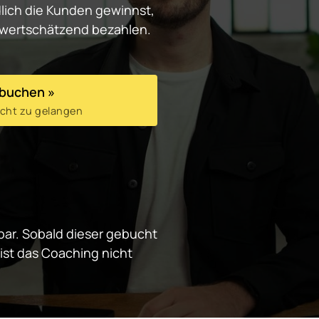
lich die Kunden gewinnst, 
d wertschätzend bezahlen.
 buchen »
sicht zu gelangen
ügbar. Sobald dieser gebucht 
st das Coaching nicht 