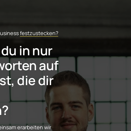
usiness 
festzustecken?
u in nur 
orten auf 
t, die dir 
n?
insam erarbeiten wir 