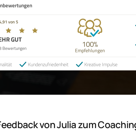
nbewertungen
4,91 von 5
EHR GUT
100%
3 Bewertungen
Empfehlungen
nalität
Kundenzufriedenheit
Kreative Impulse
Feedback von Julia zum Coachin