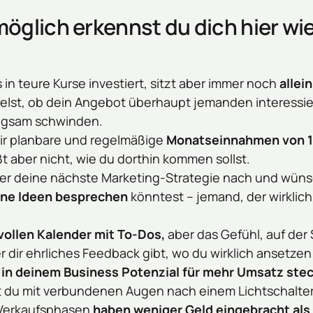
glich erkennst du dich hier wi
 in teure Kurse investiert, sitzt aber immer noch 
allei
elst, ob dein Angebot überhaupt jemanden interessier
angsam schwinden.
r planbare und regelmäßige 
Monatseinnahmen von 1
t aber nicht, wie du dorthin kommen sollst.
er deine nächste Marketing-Strategie nach und wünsc
ine Ideen besprechen
 könntest – jemand, der wirklich
vollen Kalender mit To-Dos,
 aber das Gefühl, auf der 
 dir ehrliches Feedback gibt, wo du wirklich ansetzen 
 
in deinem Business Potenzial für mehr Umsatz ste
t du mit verbundenen Augen nach einem Lichtschalte
 Verkaufsphasen 
haben weniger Geld eingebracht als 