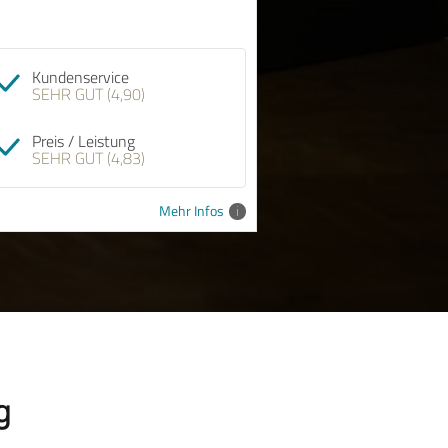
Kundenservice
SEHR GUT (4,90)
Preis / Leistung
SEHR GUT (4,83)
Mehr Infos
g