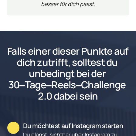
besser für dich passt.
Falls einer dieser Punkte auf 
dich zutriff
t, 
solltest 
du 
unbedingt 
bei 
der 
30‒
Tage‒
Reels‒
Challenge 
2.0
 dabei sein
Du möchtest auf Instagram starten
Du planst, sichtbar über Instagram zu 