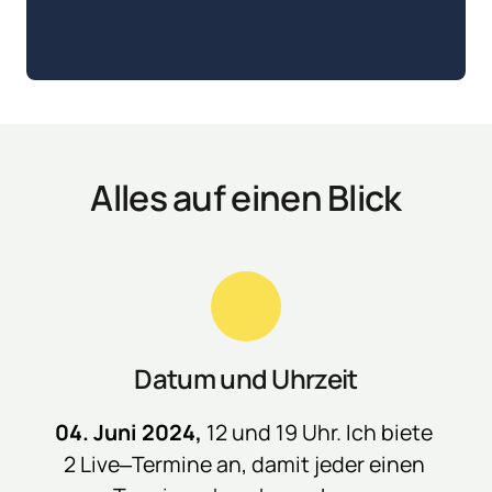
Alles auf einen Blick
Datum und Uhrzeit
04. 
Juni 
2024, 
12 
und 
19 
Uhr. 
Ich 
biete 
2 
Live‒
Termine 
an, 
damit 
jeder 
einen 