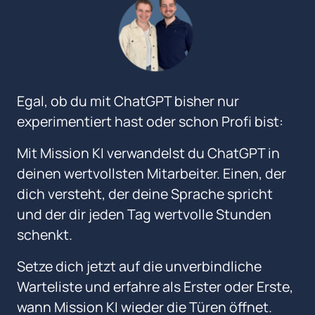
Egal, 
ob 
du 
mit 
ChatGPT 
bisher 
nur 
experimentiert 
hast 
oder 
schon 
Profi 
bist:
Mit 
Mission 
KI 
verwandelst 
du 
ChatGPT 
in 
deinen 
wertvollsten 
Mitarbeiter. 
Einen, 
der 
dich 
versteht, 
der 
deine 
Sprache 
spricht 
und 
der 
dir 
jeden 
Tag 
wertvolle 
Stunden 
schenkt.
Setze dich jetzt auf die unverbindliche 
Warteliste und erfahre als Erster oder Erste, 
wann Mission KI wieder die Türen öffnet.